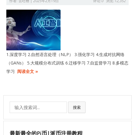
作者:
去吐槽
|
2025年2月19日
评论:
0
浏览:
12,352
1.深度学习 2.自然语言处理（NLP） 3.强化学习 4.生成对抗网络
（GANs） 5.大规模分布式训练 6.迁移学习 7.自监督学习 8.多模态
学习
阅读全文 »
Search
搜索
for:
最新最全的Pi币|派币注册教程