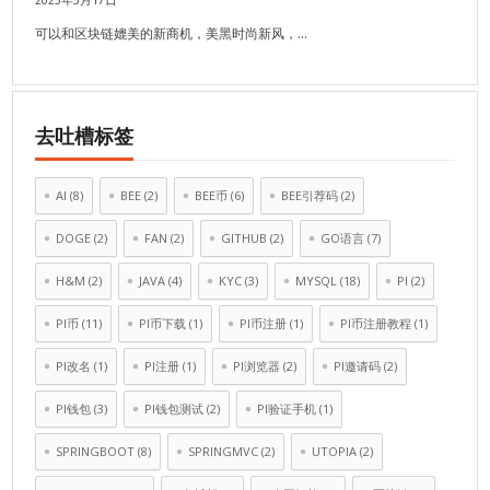
2025年5月17日
可以和区块链媲美的新商机，美黑时尚新风，…
去吐槽标签
AI
(8)
BEE
(2)
BEE币
(6)
BEE引荐码
(2)
DOGE
(2)
FAN
(2)
GITHUB
(2)
GO语言
(7)
H&M
(2)
JAVA
(4)
KYC
(3)
MYSQL
(18)
PI
(2)
PI币
(11)
PI币下载
(1)
PI币注册
(1)
PI币注册教程
(1)
PI改名
(1)
PI注册
(1)
PI浏览器
(2)
PI邀请码
(2)
PI钱包
(3)
PI钱包测试
(2)
PI验证手机
(1)
SPRINGBOOT
(8)
SPRINGMVC
(2)
UTOPIA
(2)