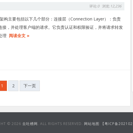
评论:
0
浏览:
12,236
架构主要包括以下几个部分：连接层（Connection Layer）：负责
连接，并处理客户端的请求。它负责认证和权限验证，并将请求转发
处理
阅读全文 »
1
2
下一页
GHT © 2026
去吐槽网
. ALL RIGHTS RESERVED.
网站地图
【粤ICP备20210