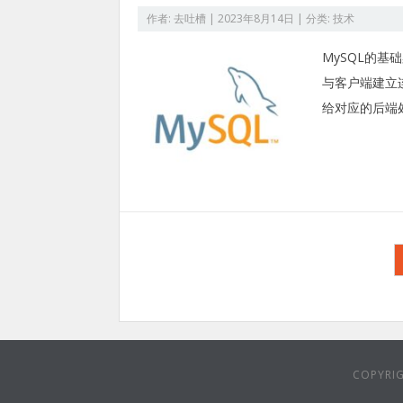
作者:
去吐槽
|
2023年8月14日
| 分类:
技术
MySQL的基础
与客户端建立
给对应的后端
文
章
分
页
COPYRI