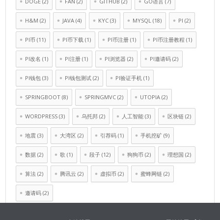
DOGE
(2)
FAN
(2)
GITHUB
(2)
GO语言
(7)
H&M
(2)
JAVA
(4)
KYC
(3)
MYSQL
(18)
PI
(2)
PI币
(11)
PI币下载
(1)
PI币注册
(1)
PI币注册教程
(1)
PI改名
(1)
PI注册
(1)
PI浏览器
(2)
PI邀请码
(2)
PI钱包
(3)
PI钱包测试
(2)
PI验证手机
(1)
SPRINGBOOT
(8)
SPRINGMVC
(2)
UTOPIA
(2)
WORDPRESS
(3)
乌托邦
(2)
人工智能
(3)
区块链
(2)
地震
(3)
大湾区
(2)
引荐码
(1)
手机挖矿
(9)
数据
(2)
歌
(1)
段子
(12)
狗狗币
(2)
理想国
(2)
算法
(2)
腾讯云
(2)
虚拟币
(2)
蜜蜂网链
(2)
邀请码
(2)