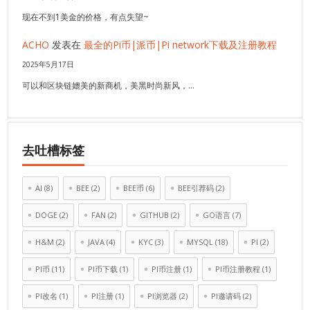
现在不到1美金的价格，有点失望~
ACHO
发表在
最全的Pi币|派币|Pi network下载及注册教程
2025年5月17日
可以和区块链媲美的新商机，美黑时尚新风，…
去吐槽标签
AI
(8)
BEE
(2)
BEE币
(6)
BEE引荐码
(2)
DOGE
(2)
FAN
(2)
GITHUB
(2)
GO语言
(7)
H&M
(2)
JAVA
(4)
KYC
(3)
MYSQL
(18)
PI
(2)
PI币
(11)
PI币下载
(1)
PI币注册
(1)
PI币注册教程
(1)
PI改名
(1)
PI注册
(1)
PI浏览器
(2)
PI邀请码
(2)