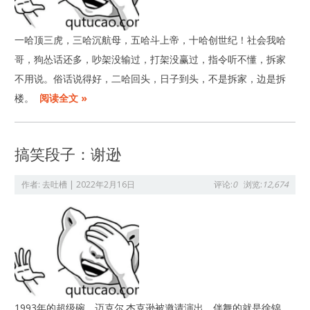
一哈顶三虎，三哈沉航母，五哈斗上帝，十哈创世纪！社会我哈
哥，狗怂话还多，吵架没输过，打架没赢过，指令听不懂，拆家
不用说。俗话说得好，二哈回头，日子到头，不是拆家，边是拆
楼。
阅读全文 »
搞笑段子：谢逊
作者:
去吐槽
|
2022年2月16日
评论:
0
浏览:
12,674
1993年的超级碗，迈克尔.杰克逊被邀请演出，伴舞的就是徐锦