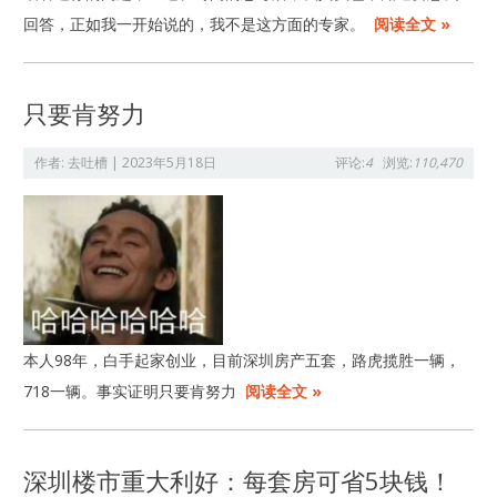
回答，正如我一开始说的，我不是这方面的专家。
阅读全文 »
只要肯努力
作者:
去吐槽
|
2023年5月18日
评论:
4
浏览:
110,470
本人98年，白手起家创业，目前深圳房产五套，路虎揽胜一辆，
718一辆。事实证明只要肯努力
阅读全文 »
深圳楼市重大利好：每套房可省5块钱！