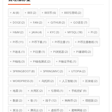
AI
(8)
BEE
(2)
BEE币
(6)
BEE引荐码
(2)
DOGE
(2)
FAN
(2)
GITHUB
(2)
GO语言
(7)
H&M
(2)
JAVA
(4)
KYC
(3)
MYSQL
(18)
PI
(2)
PI币
(11)
PI币下载
(1)
PI币注册
(1)
PI币注册教程
(1)
PI改名
(1)
PI注册
(1)
PI浏览器
(2)
PI邀请码
(2)
PI钱包
(3)
PI钱包测试
(2)
PI验证手机
(1)
SPRINGBOOT
(8)
SPRINGMVC
(2)
UTOPIA
(2)
WORDPRESS
(3)
乌托邦
(2)
人工智能
(3)
区块链
(2)
地震
(3)
大湾区
(2)
引荐码
(1)
手机挖矿
(9)
数据
(2)
歌
(1)
段子
(12)
狗狗币
(2)
理想国
(2)
算法
(2)
腾讯云
(2)
虚拟币
(2)
蜜蜂网链
(2)