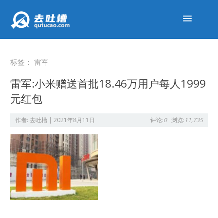
标签：
雷军
雷军:小米赠送首批18.46万用户每人1999
元红包
作者:
去吐槽
|
2021年8月11日
评论:
0
浏览:
11,735