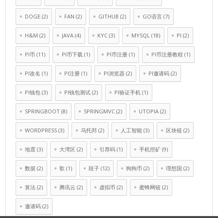
DOGE
(2)
FAN
(2)
GITHUB
(2)
GO语言
(7)
H&M
(2)
JAVA
(4)
KYC
(3)
MYSQL
(18)
PI
(2)
PI币
(11)
PI币下载
(1)
PI币注册
(1)
PI币注册教程
(1)
PI改名
(1)
PI注册
(1)
PI浏览器
(2)
PI邀请码
(2)
PI钱包
(3)
PI钱包测试
(2)
PI验证手机
(1)
SPRINGBOOT
(8)
SPRINGMVC
(2)
UTOPIA
(2)
WORDPRESS
(3)
乌托邦
(2)
人工智能
(3)
区块链
(2)
地震
(3)
大湾区
(2)
引荐码
(1)
手机挖矿
(9)
数据
(2)
歌
(1)
段子
(12)
狗狗币
(2)
理想国
(2)
算法
(2)
腾讯云
(2)
虚拟币
(2)
蜜蜂网链
(2)
邀请码
(2)