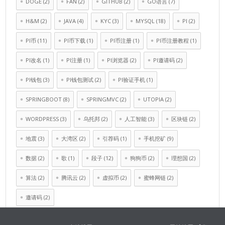
DOGE
(2)
FAN
(2)
GITHUB
(2)
GO语言
(7)
H&M
(2)
JAVA
(4)
KYC
(3)
MYSQL
(18)
PI
(2)
PI币
(11)
PI币下载
(1)
PI币注册
(1)
PI币注册教程
(1)
PI改名
(1)
PI注册
(1)
PI浏览器
(2)
PI邀请码
(2)
PI钱包
(3)
PI钱包测试
(2)
PI验证手机
(1)
SPRINGBOOT
(8)
SPRINGMVC
(2)
UTOPIA
(2)
WORDPRESS
(3)
乌托邦
(2)
人工智能
(3)
区块链
(2)
地震
(3)
大湾区
(2)
引荐码
(1)
手机挖矿
(9)
数据
(2)
歌
(1)
段子
(12)
狗狗币
(2)
理想国
(2)
算法
(2)
腾讯云
(2)
虚拟币
(2)
蜜蜂网链
(2)
邀请码
(2)