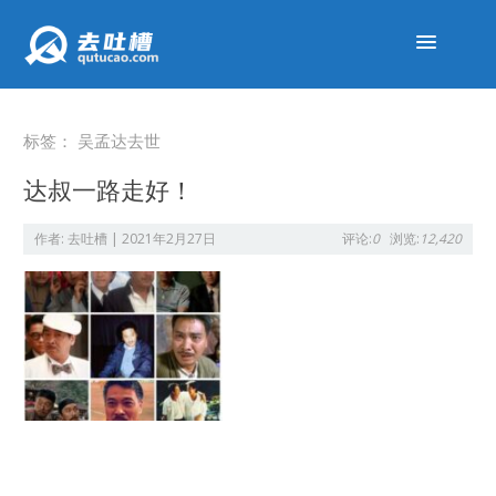
标签：
吴孟达去世
达叔一路走好！
作者:
去吐槽
|
2021年2月27日
评论:
0
浏览:
12,420