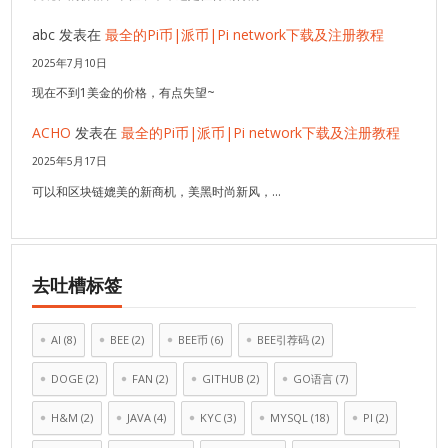
abc
发表在
最全的Pi币|派币|Pi network下载及注册教程
2025年7月10日
现在不到1美金的价格，有点失望~
ACHO
发表在
最全的Pi币|派币|Pi network下载及注册教程
2025年5月17日
可以和区块链媲美的新商机，美黑时尚新风，…
去吐槽标签
AI
(8)
BEE
(2)
BEE币
(6)
BEE引荐码
(2)
DOGE
(2)
FAN
(2)
GITHUB
(2)
GO语言
(7)
H&M
(2)
JAVA
(4)
KYC
(3)
MYSQL
(18)
PI
(2)