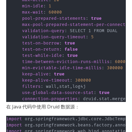
min-idle
:
1
max-wait
:
60000
pool-prepared-statements
:
true
max-pool-prepared-statement-per-connectio
validation-query
:
 SELECT 1 FROM DUAL

validation-query-timeout
:
5
test-on-borrow
:
true
test-on-return
:
false
test-while-idle
:
true
time-between-eviction-runs-millis
:
60000
min-evictable-idle-time-millis
:
300000
keep-alive
:
true
keep-alive-timeout
:
300000
filters
:
 wall
,
stat
,
log4j

use-global-data-source-stat
:
true
connection-properties
:
 druid.stat.mergeSq
在 Java 代码中使用 Druid 数据源：
import
org
.
springframework
.
jdbc
.
core
.
JdbcTempla
import
org
.
springframework
.
beans
.
factory
.
annota
import
org
.
springframework
.
web
.
bind
.
annotation
.