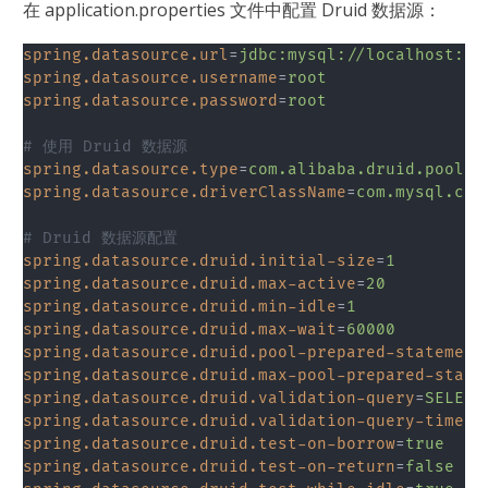
在 application.properties 文件中配置 Druid 数据源：
spring.datasource.url
=
jdbc:mysql://localhost:33
spring.datasource.username
=
root
spring.datasource.password
=
root
# 使用 Druid 数据源
spring.datasource.type
=
com.alibaba.druid.pool.D
spring.datasource.driverClassName
=
com.mysql.cj.
# Druid 数据源配置
spring.datasource.druid.initial-size
=
1
spring.datasource.druid.max-active
=
20
spring.datasource.druid.min-idle
=
1
spring.datasource.druid.max-wait
=
60000
spring.datasource.druid.pool-prepared-statement
spring.datasource.druid.max-pool-prepared-state
spring.datasource.druid.validation-query
=
SELECT
spring.datasource.druid.validation-query-timeou
spring.datasource.druid.test-on-borrow
=
true
spring.datasource.druid.test-on-return
=
false