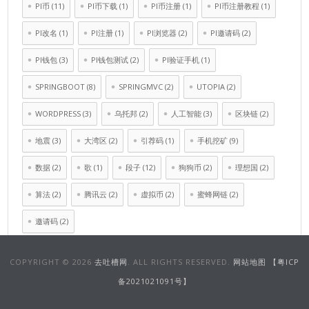
PI币
(11)
PI币下载
(1)
PI币注册
(1)
PI币注册教程
(1)
PI改名
(1)
PI注册
(1)
PI浏览器
(2)
PI邀请码
(2)
PI钱包
(3)
PI钱包测试
(2)
PI验证手机
(1)
SPRINGBOOT
(8)
SPRINGMVC
(2)
UTOPIA
(2)
WORDPRESS
(3)
乌托邦
(2)
人工智能
(3)
区块链
(2)
地震
(3)
大湾区
(2)
引荐码
(1)
手机挖矿
(9)
数据
(2)
歌
(1)
段子
(12)
狗狗币
(2)
理想国
(2)
算法
(2)
腾讯云
(2)
虚拟币
(2)
蜜蜂网链
(2)
邀请码
(2)
COPYRIGHT © 2026
去吐槽网
. ALL RIGHTS RESERVED.
网站地图
【粤ICP
备2021021091号】