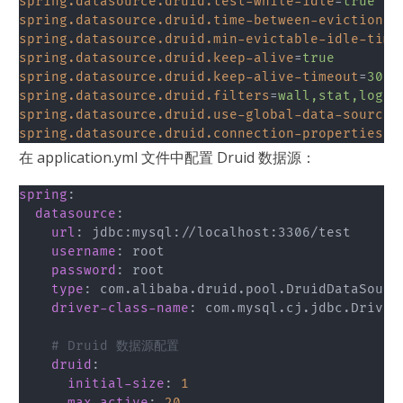
spring.datasource.druid.test-while-idle
=
true
spring.datasource.druid.time-between-eviction-r
spring.datasource.druid.min-evictable-idle-time
spring.datasource.druid.keep-alive
=
true
spring.datasource.druid.keep-alive-timeout
=
3000
spring.datasource.druid.filters
=
wall,stat,log4j
spring.datasource.druid.use-global-data-source-
spring.datasource.druid.connection-properties
=
d
在 application.yml 文件中配置 Druid 数据源：
spring
:
datasource
:
url
:
 jdbc
:
mysql
:
//localhost
:
3306/test

username
:
 root

password
:
 root

type
:
 com.alibaba.druid.pool.DruidDataSource
driver-class-name
:
 com.mysql.cj.jdbc.Driver

# Druid 数据源配置
druid
:
initial-size
:
1
max-active
:
20