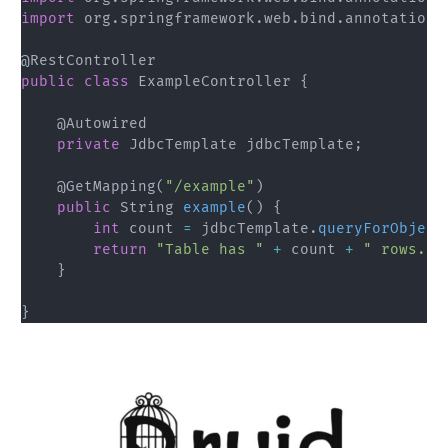
import
org
.
springframework
.
web
.
bind
.
annotation
.
@RestController
public
class
ExampleController
{
@Autowired
private
JdbcTemplate
 jdbcTemplate
;
@GetMapping
(
"/example"
)
public
String
example
(
)
{
int
 count 
=
 jdbcTemplate
.
queryForObject
return
"Table has "
+
 count 
+
" rows."
;
}
}