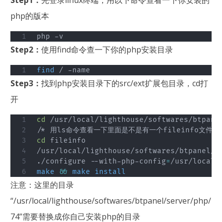
Step1：
先登录linux终端，用以下命令查看一下你安装的
php的版本
php -v
Step2：
使用find命令查一下你的php安装目录
find
 / -name
Step3：
找到php安装目录下的src/ext扩展包目录，cd打
开
cd
 /usr/local/lighthouse/softwares/btpanel
cd
 fileinfo

/usr/local/lighthouse/softwares/btpanel/se
./configure --with-php-config
=
make
&&
make
install
注意：这里的目录
“/usr/local/lighthouse/softwares/btpanel/server/php/
74”需要替换成你自己安装php的目录