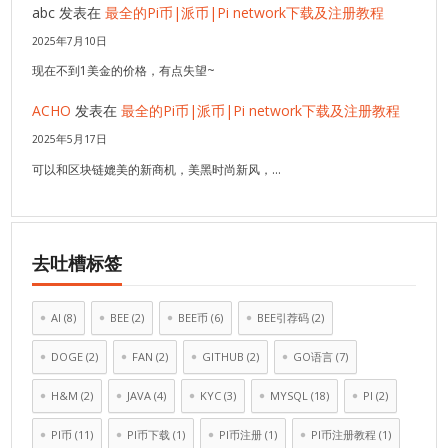
abc
发表在
最全的Pi币|派币|Pi network下载及注册教程
2025年7月10日
现在不到1美金的价格，有点失望~
ACHO
发表在
最全的Pi币|派币|Pi network下载及注册教程
2025年5月17日
可以和区块链媲美的新商机，美黑时尚新风，…
去吐槽标签
AI
(8)
BEE
(2)
BEE币
(6)
BEE引荐码
(2)
DOGE
(2)
FAN
(2)
GITHUB
(2)
GO语言
(7)
H&M
(2)
JAVA
(4)
KYC
(3)
MYSQL
(18)
PI
(2)
PI币
(11)
PI币下载
(1)
PI币注册
(1)
PI币注册教程
(1)