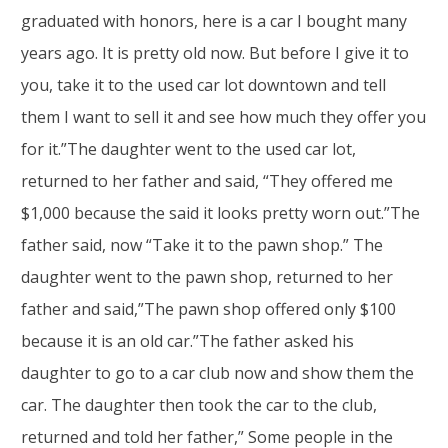
graduated with honors, here is a car I bought many
years ago. It is pretty old now. But before I give it to
you, take it to the used car lot downtown and tell
them I want to sell it and see how much they offer you
for it.”The daughter went to the used car lot,
returned to her father and said, “They offered me
$1,000 because the said it looks pretty worn out.”The
father said, now “Take it to the pawn shop.” The
daughter went to the pawn shop, returned to her
father and said,”The pawn shop offered only $100
because it is an old car.”The father asked his
daughter to go to a car club now and show them the
car. The daughter then took the car to the club,
returned and told her father,” Some people in the