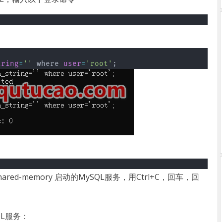
tring
=
''
 where 
user
=
'root'
;
es –shared-memory 启动的MySQL服务，用Ctrl+C，回车，回
QL服务：