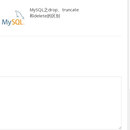
MySQL之drop、truncate
和delete的区别