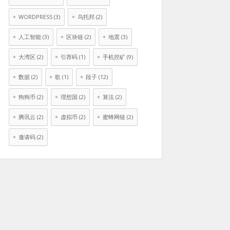
WORDPRESS
(3)
乌托邦
(2)
人工智能
(3)
区块链
(2)
地震
(3)
大湾区
(2)
引荐码
(1)
手机挖矿
(9)
数据
(2)
歌
(1)
段子
(12)
狗狗币
(2)
理想国
(2)
算法
(2)
腾讯云
(2)
虚拟币
(2)
蜜蜂网链
(2)
邀请码
(2)