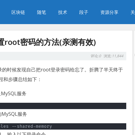
区块链
随笔
技术
段子
资源分享
关
重置root密码的方法(亲测有效)
评论:
0
浏览:
11,844
录的时候发现自己把root登录密码给忘了。折腾了半天终于
过程和步骤总结如下：
MySQL服务
MySQL服务
bles --shared-memory
SQL，输入以下登录命令