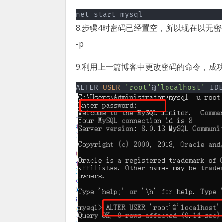
net start mysql
8.步骤4时密码已经置空，所以现在以无密码状态
-p
9.利用上一篇博客中更改密码的命令，成
ALTER 
USER
'root'
@
'localhost'
 ID