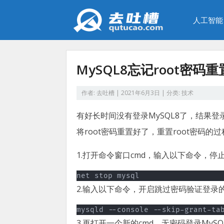
人工智能
MySQL8忘记root密码
作者:
去吐槽
|
2021年6月3日
| 分类:
技术
有好长时间没有登录MySQL8了，结果登
将root密码重置好了，重置root密码的
1.打开命令窗口cmd，输入以下命令，停止
net stop mysql
2.输入以下命令，开启跳过密码验证登录的
mysqld --console --skip-grant-ta
3.再打开一个新的cmd，无密码登录My