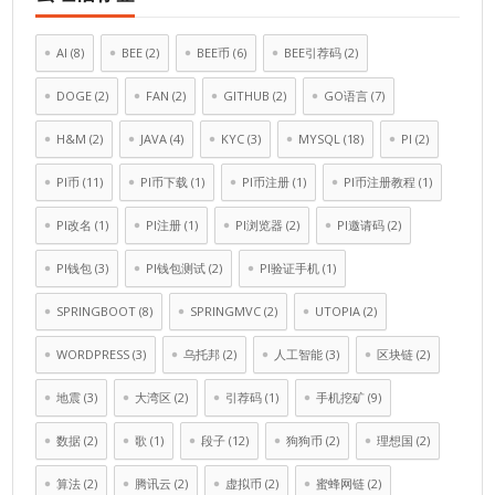
AI
(8)
BEE
(2)
BEE币
(6)
BEE引荐码
(2)
DOGE
(2)
FAN
(2)
GITHUB
(2)
GO语言
(7)
H&M
(2)
JAVA
(4)
KYC
(3)
MYSQL
(18)
PI
(2)
PI币
(11)
PI币下载
(1)
PI币注册
(1)
PI币注册教程
(1)
PI改名
(1)
PI注册
(1)
PI浏览器
(2)
PI邀请码
(2)
PI钱包
(3)
PI钱包测试
(2)
PI验证手机
(1)
SPRINGBOOT
(8)
SPRINGMVC
(2)
UTOPIA
(2)
WORDPRESS
(3)
乌托邦
(2)
人工智能
(3)
区块链
(2)
地震
(3)
大湾区
(2)
引荐码
(1)
手机挖矿
(9)
数据
(2)
歌
(1)
段子
(12)
狗狗币
(2)
理想国
(2)
算法
(2)
腾讯云
(2)
虚拟币
(2)
蜜蜂网链
(2)