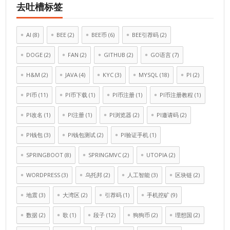
去吐槽标签
AI
(8)
BEE
(2)
BEE币
(6)
BEE引荐码
(2)
DOGE
(2)
FAN
(2)
GITHUB
(2)
GO语言
(7)
H&M
(2)
JAVA
(4)
KYC
(3)
MYSQL
(18)
PI
(2)
PI币
(11)
PI币下载
(1)
PI币注册
(1)
PI币注册教程
(1)
PI改名
(1)
PI注册
(1)
PI浏览器
(2)
PI邀请码
(2)
PI钱包
(3)
PI钱包测试
(2)
PI验证手机
(1)
SPRINGBOOT
(8)
SPRINGMVC
(2)
UTOPIA
(2)
WORDPRESS
(3)
乌托邦
(2)
人工智能
(3)
区块链
(2)
地震
(3)
大湾区
(2)
引荐码
(1)
手机挖矿
(9)
数据
(2)
歌
(1)
段子
(12)
狗狗币
(2)
理想国
(2)